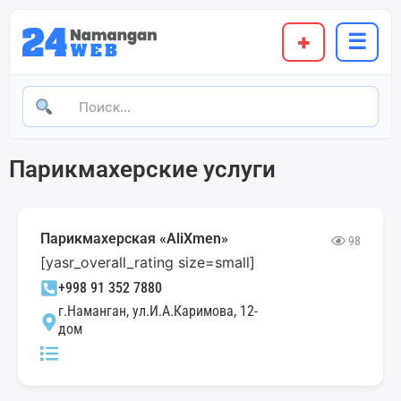
+
☰
Парикмахерские услуги
Парикмахерская «AliXmen»
98
[yasr_overall_rating size=small]
+998 91 352 7880
г.Наманган, ул.И.А.Каримова, 12-
дом