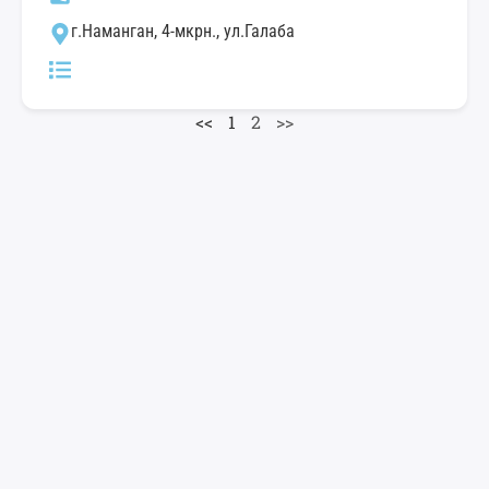
г.Наманган, 4-мкрн., ул.Галаба
<<
1
2
>>