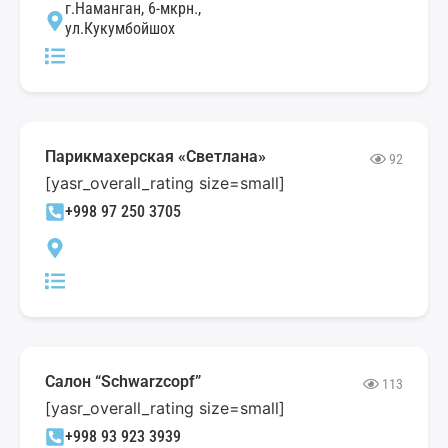
г.Наманган, 6-мкрн.,
ул.Кукумбойшох
Парикмахерская «Светлана»
92
[yasr_overall_rating size=small]
+998 97 250 3705
Салон “Schwarzcopf”
113
[yasr_overall_rating size=small]
+998 93 923 3939