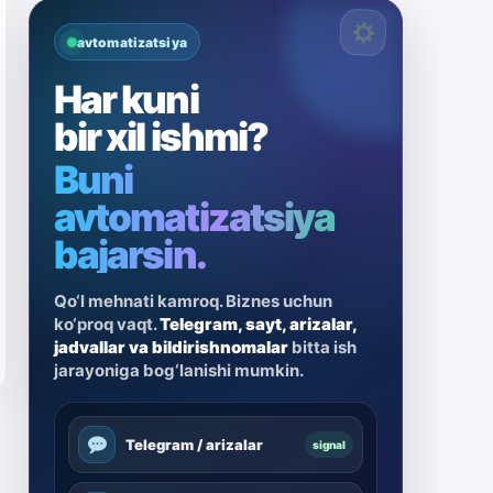
avtomatizatsiya
Har kuni
bir xil ishmi?
Buni
avtomatizatsiya
bajarsin.
Qo‘l mehnati kamroq. Biznes uchun
ko‘proq vaqt.
Telegram, sayt, arizalar,
jadvallar va bildirishnomalar
bitta ish
jarayoniga bog‘lanishi mumkin.
Telegram / arizalar
signal