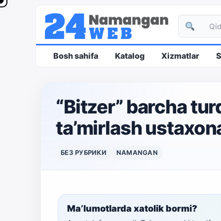
Bosh sahifa
Katalog
Xizmatlar
S
“Bitzer” barcha tu
ta’mirlash ustaxon
БЕЗ РУБРИКИ
NAMANGAN
Ma’lumotlarda xatolik bormi?