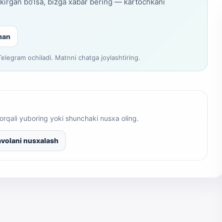
skirgan bo‘lsa, bizga xabar bering — kartochkani
man
legram ochiladi. Matnni chatga joylashtiring.
orqali yuboring yoki shunchaki nusxa oling.
volani nusxalash