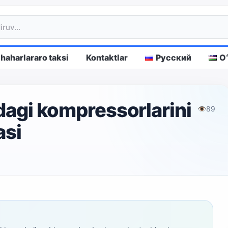
haharlararo taksi
Kontaktlar
Русский
O
rdagi kompressorlarini
👁
89
asi