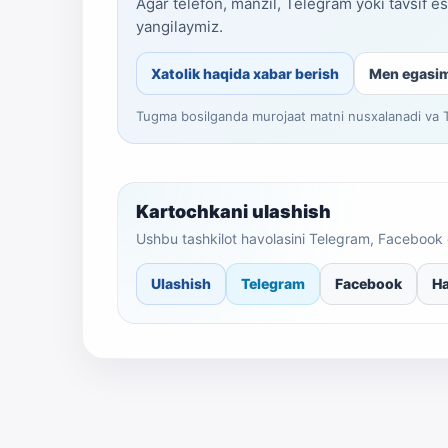
Agar telefon, manzil, Telegram yoki tavsif e
yangilaymiz.
Xatolik haqida xabar berish
Men egasi
Tugma bosilganda murojaat matni nusxalanadi va Te
Kartochkani ulashish
Ushbu tashkilot havolasini Telegram, Facebook 
Ulashish
Telegram
Facebook
Ha