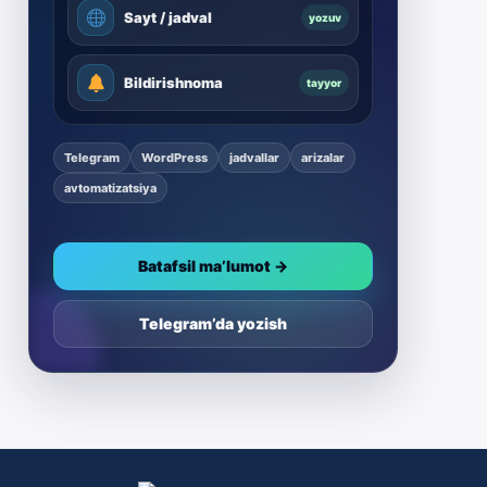
Sayt / jadval
yozuv
Bildirishnoma
tayyor
Telegram
WordPress
jadvallar
arizalar
avtomatizatsiya
Batafsil ma’lumot →
Telegram’da yozish