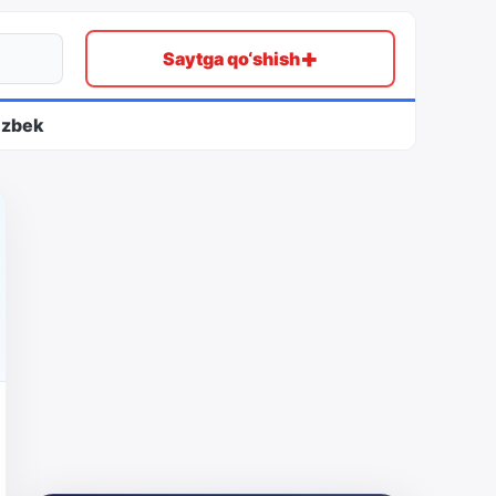
+
Saytga qo‘shish
ʻzbek