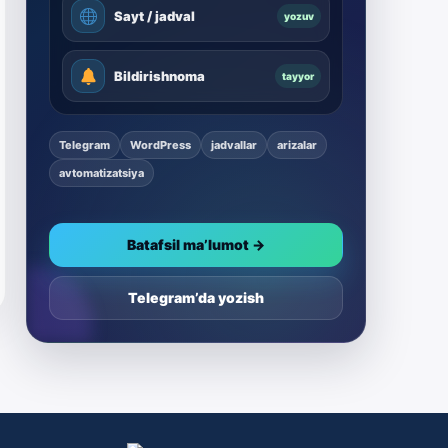
Sayt / jadval
yozuv
Bildirishnoma
tayyor
Telegram
WordPress
jadvallar
arizalar
avtomatizatsiya
Batafsil ma’lumot →
Telegram’da yozish