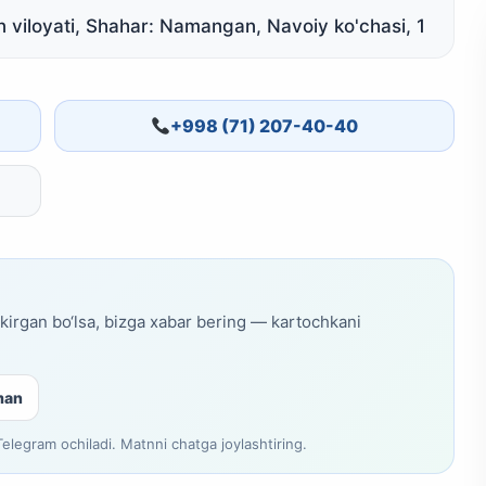
viloyati, Shahar: Namangan, Navoiy ko'chasi, 1
+998 (71) 207-40-40
skirgan bo‘lsa, bizga xabar bering — kartochkani
man
legram ochiladi. Matnni chatga joylashtiring.