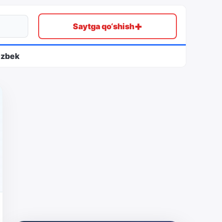
+
Saytga qo‘shish
ʻzbek