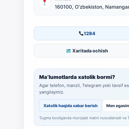
160100, O'zbekiston, Namangan 
1284
🗺 Xaritada ochish
Ma’lumotlarda xatolik bormi?
Agar telefon, manzil, Telegram yoki tavsif e
yangilaymiz.
Xatolik haqida xabar berish
Men egasi
Tugma bosilganda murojaat matni nusxalanadi va Te