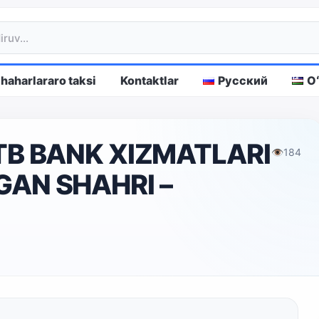
haharlararo taksi
Kontaktlar
Русский
O
B BANK XIZMATLARI
👁
184
AN SHAHRI –