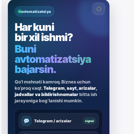
avtomatizatsiya
Har kuni
bir xil ishmi?
Buni
avtomatizatsiya
bajarsin.
Qo‘l mehnati kamroq. Biznes uchun
ko‘proq vaqt.
Telegram, sayt, arizalar,
jadvallar va bildirishnomalar
bitta ish
jarayoniga bog‘lanishi mumkin.
Telegram / arizalar
signal