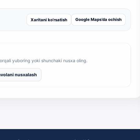
Google Maps’da ochish
Xaritani ko‘rsatish
orqali yuboring yoki shunchaki nusxa oling.
volani nusxalash